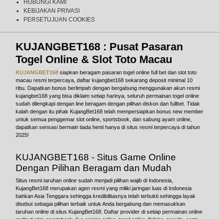
HUBUNGI KAMI
KEBIJAKAN PRIVASI
PERSETUJUAN COOKIES
KUJANGBET168 : Pusat Pasaran
Togel Online & Slot Toto Macau
KUJANGBET168
siapkan beragam pasaran togel online full bet dan slot toto
macau resmi terpercaya, daftar kujangbet168 sekarang deposit minimal 10
ribu. Dapatkan bonus berlimpah dengan bergabung menggunakan akun resmi
kujangbet168 yang bisa diklaim setiap harinya, seluruh permainan togel online
sudah dilengkapi dengan line beragam dengan pilihan diskon dan fullbet. Tidak
kalah dengan itu pihak KujangBet168 telah mempersiapkan bonus new member
untuk semua penggemar slot online, sportsbook, dan sabung ayam online,
dapatkan sensasi bermain tiada henti hanya di situs resmi terpercaya di tahun
2025!
KUJANGBET168 - Situs Game Online
Dengan Pilihan Beragam dan Mudah
Situs resmi taruhan online sudah menjadi pilihan wajib di Indonesia,
KujangBet168 merupakan agen resmi yang miliki jaringan luas di Indonesia
bahkan Asia Tenggara sehingga kredibilitasnya telah terbukti sehingga layak
disebut sebagai pilihan terbaik untuk Anda bergabung dan memasukkan
taruhan online di situs KujangBet168. Daftar provider di setiap permainan online