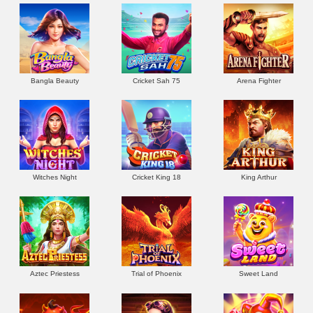
Bangla Beauty
Cricket Sah 75
Arena Fighter
Witches Night
Cricket King 18
King Arthur
Aztec Priestess
Trial of Phoenix
Sweet Land