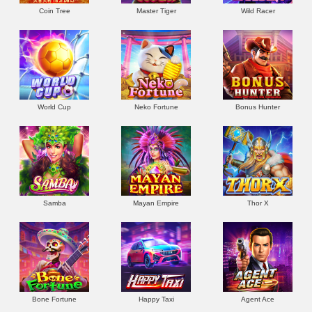
Coin Tree
Master Tiger
Wild Racer
World Cup
Neko Fortune
Bonus Hunter
Samba
Mayan Empire
Thor X
Bone Fortune
Happy Taxi
Agent Ace