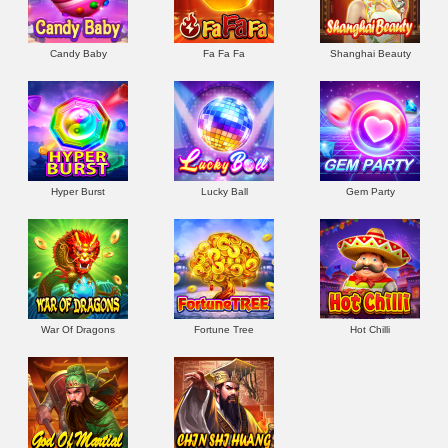
Candy Baby
Fa Fa Fa
Shanghai Beauty
Hyper Burst
Lucky Ball
Gem Party
War Of Dragons
Fortune Tree
Hot Chilli