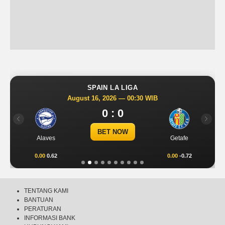
SPAIN LA LIGA
August 16, 2026 — 00:30 WIB
0 : 0
Previous
Next
BET NOW
Alaves
Getafe
0.00
0.62
0.00
-0.72
TENTANG KAMI
BANTUAN
PERATURAN
INFORMASI BANK