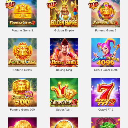
Fortune Gems 3
Golden Empire
Fortune Gems 2
Fortune Gems
Boxing King
Circus Joker 4096
Fortune Gems 500
Super Ace II
Crazy777 2