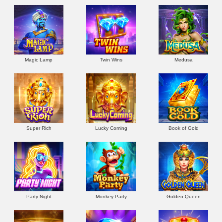
Magic Lamp
Twin Wins
Medusa
Super Rich
Lucky Coming
Book of Gold
Party Night
Monkey Party
Golden Queen