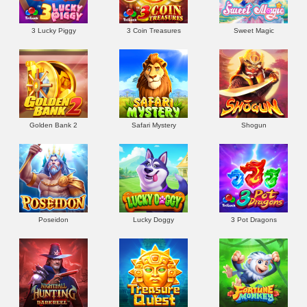
3 Lucky Piggy
3 Coin Treasures
Sweet Magic
Golden Bank 2
Safari Mystery
Shogun
Poseidon
Lucky Doggy
3 Pot Dragons