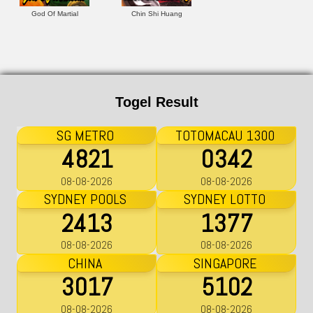
God Of Martial
Chin Shi Huang
Togel Result
SG METRO
TOTOMACAU 1300
4821
0342
08-08-2026
08-08-2026
SYDNEY POOLS
SYDNEY LOTTO
2413
1377
08-08-2026
08-08-2026
CHINA
SINGAPORE
3017
5102
08-08-2026
08-08-2026