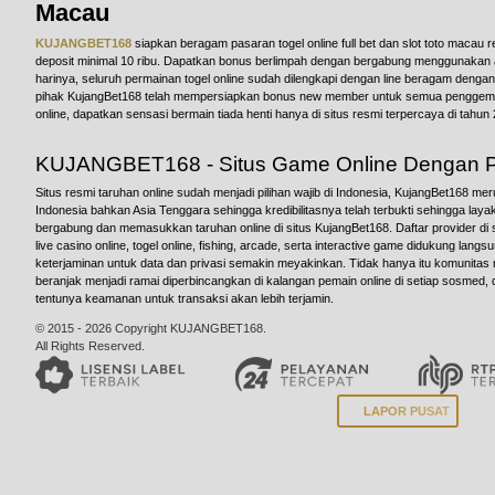
Macau
KUJANGBET168
siapkan beragam pasaran togel online full bet dan slot toto macau 
deposit minimal 10 ribu. Dapatkan bonus berlimpah dengan bergabung menggunakan a
harinya, seluruh permainan togel online sudah dilengkapi dengan line beragam dengan p
pihak KujangBet168 telah mempersiapkan bonus new member untuk semua penggemar
online, dapatkan sensasi bermain tiada henti hanya di situs resmi terpercaya di tahun
KUJANGBET168 - Situs Game Online Dengan P
Situs resmi taruhan online sudah menjadi pilihan wajib di Indonesia, KujangBet168 mer
Indonesia bahkan Asia Tenggara sehingga kredibilitasnya telah terbukti sehingga layak
bergabung dan memasukkan taruhan online di situs KujangBet168. Daftar provider di se
live casino online, togel online, fishing, arcade, serta interactive game didukung lan
keterjaminan untuk data dan privasi semakin meyakinkan. Tidak hanya itu komunitas r
beranjak menjadi ramai diperbincangkan di kalangan pemain online di setiap sosmed,
tentunya keamanan untuk transaksi akan lebih terjamin.
© 2015 - 2026 Copyright KUJANGBET168.
All Rights Reserved.
LAPOR PUSAT